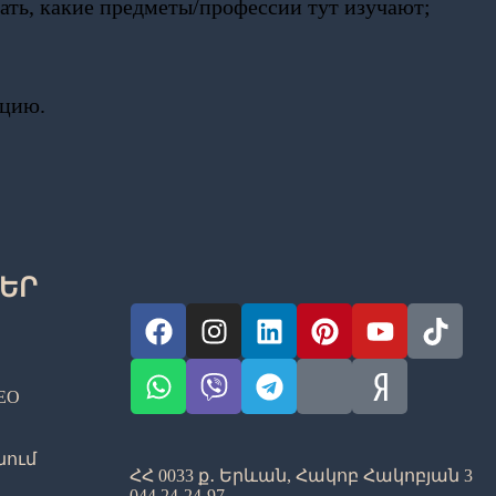
ть, какие предметы/профессии тут изучают;
ацию.
ԵՐ
O​
նում
ՀՀ 0033 ք․ Երևան, Հակոբ Հակոբյան 3
044 24-24-97