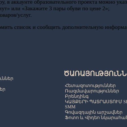
ру, в
аккаунте образовательного проекта
можно указа
ут» или «Закажите 3 пары обуви по цене 2»;
оваров/услуг.
формить список и сообщить дополнительную информ
ԾԱՌԱՅՈւԹՅՈւՆՆ
ւններ
Հետազոտություններ
ներ
Ռազմավարություններ
Բրենդինգ
ԿԱՅՔԵՐԻ ՊԱՏՐԱՍՏՈՒՄ SE
SMM​
Գովազդային արշավներ
Ֆոտո և Վիդեո նկարահա