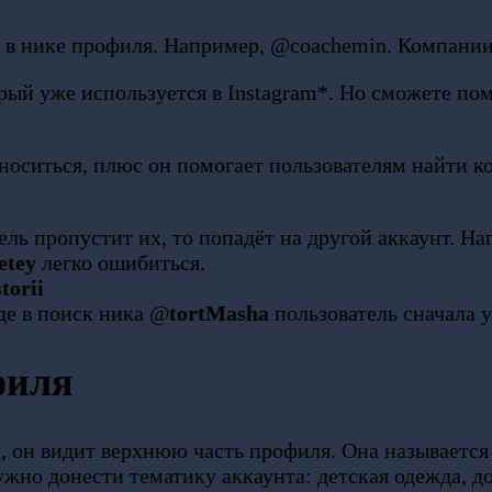
h в нике профиля. Например, @coachemin. Компании
орый уже используется в Instagram*. Но сможете п
носиться, плюс он помогает пользователям найти к
ль пропустит их, то попадёт на другой аккаунт. Н
detey
легко ошибиться.
torii
де в поиск ника @
tortMasha
пользователь сначала 
филя
*, он видит верхнюю часть профиля. Она называется
нужно донести тематику аккаунта: детская одежда,