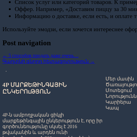
Список услуг или категорий товаров. К приме
Оффер. Например, «Доставим пиццу за 30 мин
Информацию о доставке, если есть, и оплате т
Используйте эмодзи, если хочется интереснее о
Post navigation
←
5 способов продать даже очень…
Գաղտնի գնորդ հետազոտություն
→
.
Մեր մասին
4P ՄԱՐՔԵԹԻՆԳԱՅԻՆ
Ծառայությո
Մոտեցում
ԸՆԿԵՐՈւԹՅՈւՆ
Նորություն
Կարիերա
Կապ
4P-ն ամբողջական ցիկլի
մարքեթինգային ընկերություն է, որը իր
գործունեությունը սկսել է 2016
թվականին և արդեն ունի