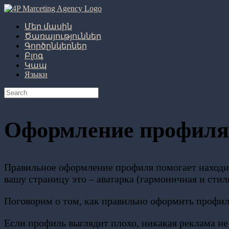
Մեր մասին
Ծառայություններ
Գործընկերներ
Բլոգ
Կապ
Языки
Оформление профиля
Правильное оформление профиля помогает находить
вашу страницу это – аватарка (гармоничная и сти
Поговорим о том, как правильно оформить профил
Если профиль выглядит плохо, никакая реклама не 