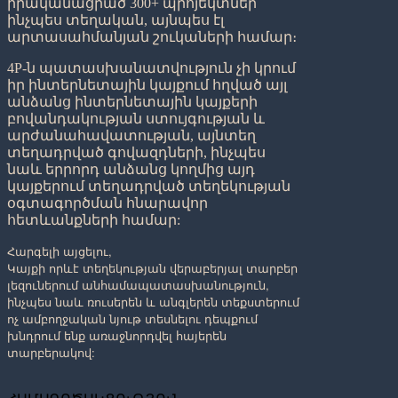
իրականացրած 300+ պրոյեկտներ՝
ինչպես տեղական, այնպես էլ
արտասահմանյան շուկաների համար։
4P-ն պատասխանատվություն չի կրում
իր ինտերնետային կայքում հղված այլ
անձանց ինտերնետային կայքերի
բովանդակության ստույգության և
արժանահավատության, այնտեղ
տեղադրված գովազդների, ինչպես
նաև երրորդ անձանց կողմից այդ
կայքերում տեղադրված տեղեկության
օգտագործման հնարավոր
հետևանքների համար:
Հարգելի այցելու,
Կայքի որևէ տեղեկության վերաբերյալ տարբեր
լեզուներում անհամապատասխանություն,
ինչպես նաև ռուսերեն և անգլերեն տեքստերում
ոչ ամբողջական նյութ տեսնելու դեպքում
խնդրում ենք առաջնորդվել հայերեն
տարբերակով: